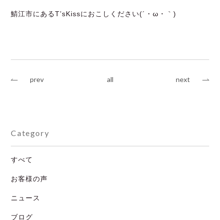
鯖江市にあるT’sKissにおこしください(´・ω・｀)
prev
all
next
Category
すべて
お客様の声
ニュース
ブログ