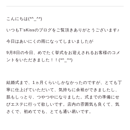
お問い合わせ
こんにちは(*^_^*)
いつもT’sKissのブログをご覧頂きありがとうございます♪
今日はあいにくの雨になってしまいましたが
9月8日の今日、めでたく挙式をお迎えされるお客様のコメ
コスメティックサイト
ントをいただきました！！(*^_^*)
© 2023 T’s Kiss
結婚式まで、1ヵ月くらいしかなかったのですが、とても丁
寧に仕上げていただいて、気持ちに余裕ができましたし、
肌もしっとり、つやつやになりました。式までの準備にせ
びエステに行って欲しいです。店内の雰囲気も良くて、気
さくで、初めてでも、とても通い易いです。